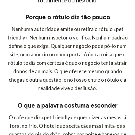
totalmente do negócio.
Porque o rótulo diz tão pouco
Nenhuma autoridade emite ou retira o rótulo «pet
friendly». Nenhum inspetor o verifica. Nenhum padrão
define o que exige. Qualquer negócio pode pô-lo num
site, num anúncio ou numa porta. A única coisa que o
rótulo te diz com certeza é que o negócio tenta atrair
donos de animais. O que oferece mesmo quando
chegas é outra questão, e no fosso entre o rótulo e a
realidade vive a desilusão.
O que a palavra costuma esconder
O café que diz «pet friendly» e quer dizer as mesas lá
fora, no frio. O hotel que aceita cães mas limita-os a
quartos do rés do chão, cobra por noite e bane-os de