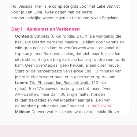
boven Derwentwater, je klimt door varens en
Hoi Jessica! Hier is je complete gids voor het Lake District
wild gras naar de top en het uitzicht laat je
voor jou en Luna. Twee dagen met de beste
versteld staan. Luna kan vrij rondrennen op de
hondvriendelijke wandelingen en restaurants van Engeland.
heuvel. Voor een wandeling langs het meer,
Buttermere
ligt 30 minuten verderop via de
Dag 1 - Aankomst en Verkennen
Honister Pass. Kristalhelder water, torenhoge
Ochtend:
Catbells
(6 km rondje, 2 uur). De wandeling die
bergen aan drie kanten, doordeweeks bijna
het Lake District beroemd maakte. Je klimt door varens en
niemand.
wild gras naar een kam boven Derwentwater, en vanaf de
top kun je heel Borrowdale zien, dat zich naar het zuiden
En waar moeten we eten? Ergens waar Luna
uitstrekt richting de bergen. Luna kan vrij rondrennen op de
mee naar binnen kan?
kam. Geen overstapjes, geen hekken, alleen open heuvel.
Start bij de parkeerplaats van Hawse End, 10 minuten van
Kali
je hotel. Neem water mee, er is geen water op de kam.
Absoluut, ze kan overal mee-eten waar ik zo ga
Lunch:
The Pheasant Inn, Bassenthwaite
(20 min
voorstellen. Honden zijn erg welkom.
rijden). Een 17e-eeuwse herberg aan het meer. Twee
AA-rozetten, meer dan 100 single malts, honden
Kali
krijgen traktaties en waterbakken aan tafel. Een van
De
Dog and Gun
in Keswick is een echte pub uit
de mooiste publocaties van Engeland.
017687 76234
de Lakes, honden welkom in elke ruimte, en hun
Middag:
Derwentwater lakeside walk
(vlak, makkelijk, zo
Hongaarse goulash staat al 60 jaar op het menu.
lang als je wilt). Wandel recht vanuit Lodore Falls langs de
Voor iets speciaals, de
Pheasant Inn
is een 17e-
oever van Derwentwater. Stil water, oud eikenbos, bergen
eeuwse herberg aan Bassenthwaite Lake. Twee
aan alle kanten. Victoriaanse houten sloepen varen over
AA-rozetten, 100 single malts, en honden krijgen
het meer en honden varen gratis mee, dus als Luna's poten