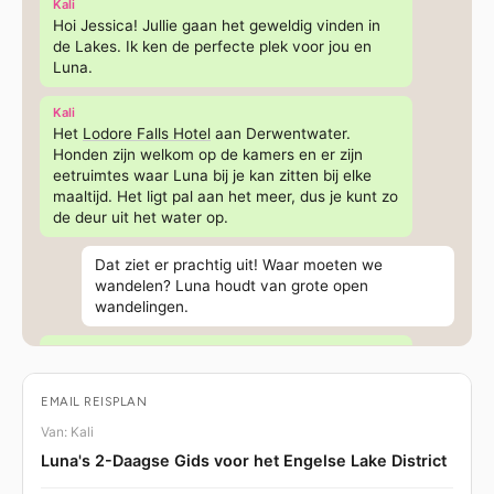
Kali
Hoi Jessica! Jullie gaan het geweldig vinden in
de Lakes. Ik ken de perfecte plek voor jou en
Luna.
Kali
Het
Lodore Falls Hotel
aan Derwentwater.
Honden zijn welkom op de kamers en er zijn
eetruimtes waar Luna bij je kan zitten bij elke
maaltijd. Het ligt pal aan het meer, dus je kunt zo
de deur uit het water op.
Dat ziet er prachtig uit! Waar moeten we
wandelen? Luna houdt van grote open
wandelingen.
Kali
Ik heb ongelooflijke wandelingen voor jullie bij
enkele van de mooiste meren van Engeland.
EMAIL REISPLAN
Even kijken.
Van: Kali
Luna's 2-Daagse Gids voor het Engelse Lake District
Kali
Catbells
is niet te missen. Een kamwandeling