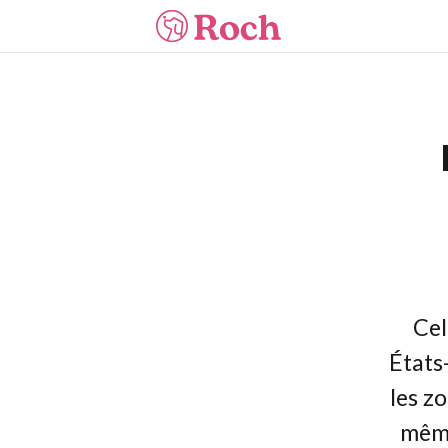
Cel
États
les z
même