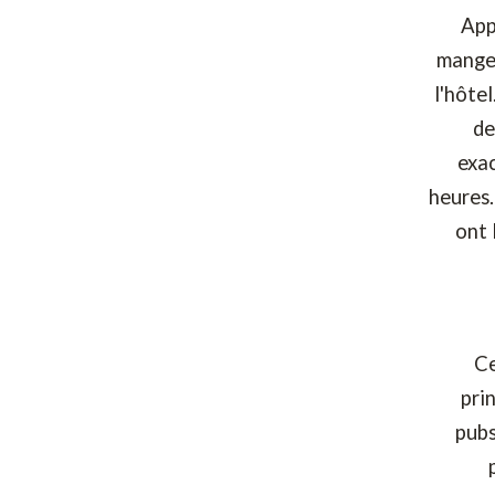
App
manger
l'hôte
de
exac
heures.
ont 
Ce
pri
pubs