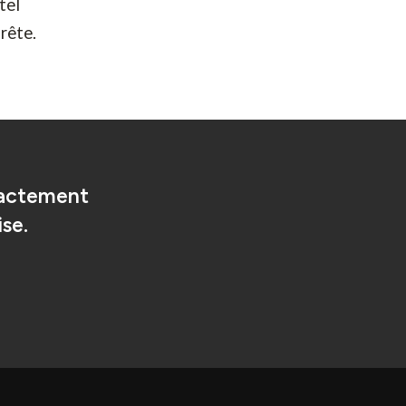
tel
rête.
xactement
se.