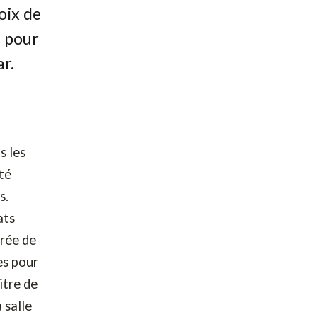
oix de
s pour
ar.
s les
té
s.
ats
arée de
es pour
itre de
 salle