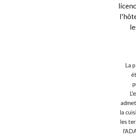
licen
l'hôt
le
La p
é
p
L'
admett
la cui
les te
l'ADA