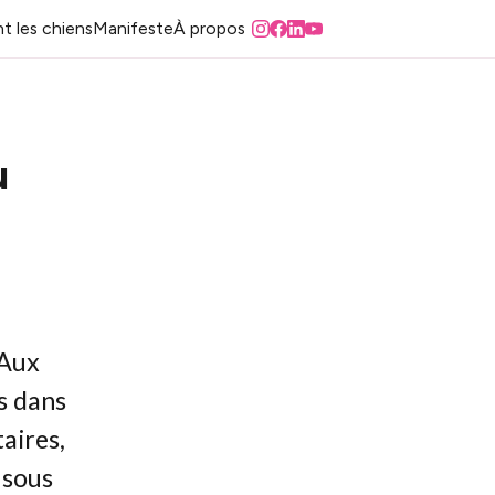
t les chiens
Manifeste
À propos
u
 Aux
s dans
aires,
 sous